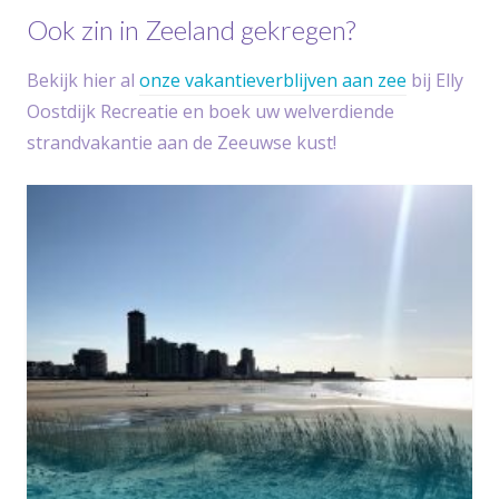
Ook zin in Zeeland gekregen?
Bekijk hier al
onze vakantieverblijven aan zee
bij Elly
Oostdijk Recreatie en boek uw welverdiende
strandvakantie aan de Zeeuwse kust!