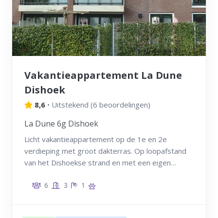
Vakantieappartement La Dune
Dishoek
8,6
•
Uitstekend
(
6 beoordelingen
)
La Dune 6g Dishoek
Licht vakantieappartement op de 1e en 2e
verdieping met groot dakterras. Op loopafstand
van het Dishoekse strand en met een eigen
dagstrandhuisje tot uw beschikking.
6
3
1