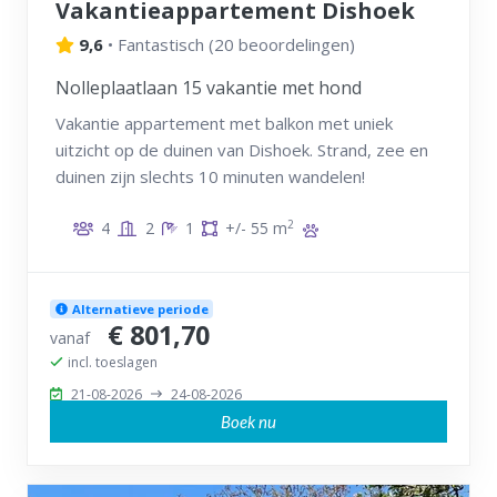
Vakantieappartement Dishoek
9,6
•
Fantastisch
(
20 beoordelingen
)
Nolleplaatlaan 15 vakantie met hond
Vakantie appartement met balkon met uniek
uitzicht op de duinen van Dishoek. Strand, zee en
duinen zijn slechts 10 minuten wandelen!
2
4
2
1
+/- 55 m
Alternatieve periode
€ 801,70
vanaf
incl. toeslagen
21-08-2026
24-08-2026
Boek nu