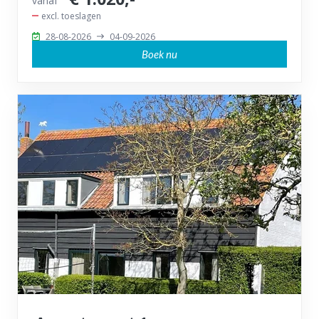
vanaf
excl. toeslagen
28-08-2026
04-09-2026
Boek nu