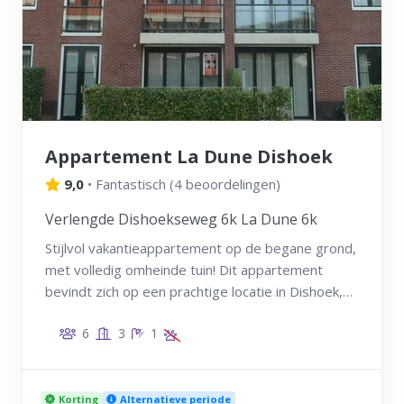
Appartement La Dune Dishoek
9,0
•
Fantastisch
(
4 beoordelingen
)
Verlengde Dishoekseweg 6k La Dune 6k
Stijlvol vakantieappartement op de begane grond,
met volledig omheinde tuin! Dit appartement
bevindt zich op een prachtige locatie in Dishoek,
Zeeland, op 250 meter van de duinovergang
6
3
1
Dishoek. Voor een heerlijke strandvakantie met
het hele gezin!
Korting
Alternatieve periode