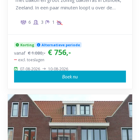
met balkon en groot zonnig dakterras in Dishoek,
Zeeland. In een paar minuten loopt u over de
duinen het strand op.
6
3
1
Korting
Alternatieve periode
€ 756,-
vanaf
€ 1.080,-
excl. toeslagen
07-08-2026
10-08-2026
Boek nu