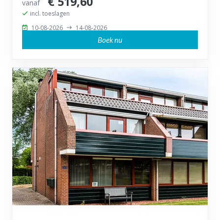
€ 519,60
vanaf
incl. toeslagen
10-08-2026
14-08-2026
Boek nu