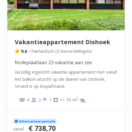
Vakantieappartement Dishoek
9,6
•
Fantastisch
(
3 beoordelingen
)
Nolleplaatlaan 23 vakantie aan zee
Gezellig ingericht vakantie appartement met vanaf
het balkon uitzicht op de duinen van Dishoek.
Strand is op loopafstand.
2
4
2
1
+/- 55 m
Alternatieve periode
€ 738,70
vanaf