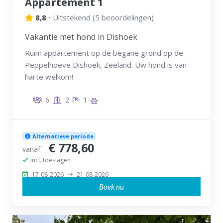
Appartement 1
8,8
•
Uitstekend
(
5 beoordelingen
)
Vakantie met hond in Dishoek
Ruim appartement op de begane grond op de
Peppelhoeve Dishoek, Zeeland. Uw hond is van
harte welkom!
6
2
1
Alternatieve periode
€ 778,60
vanaf
incl. toeslagen
17-08-2026
21-08-2026
Boek nu