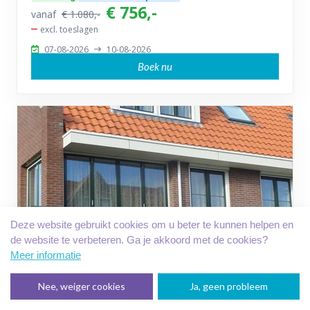
€ 756,-
vanaf
€ 1.080,-
excl. toeslagen
07-08-2026
10-08-2026
Boek nu
Deze website gebruikt cookies om u beter te kunnen helpen en
de website te verbeteren. Ga je akkoord met de cookies?
Meer informatie
FILTER
Nee, weiger cookies
Ja, geen probleem