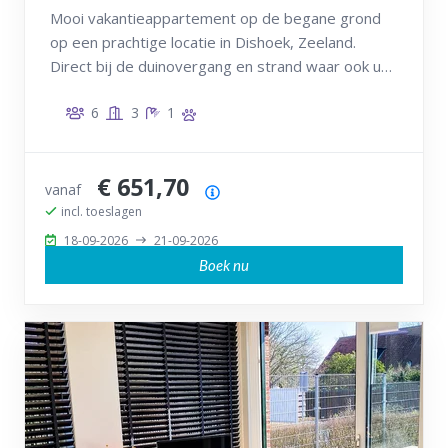
Mooi vakantieappartement op de begane grond
op een prachtige locatie in Dishoek, Zeeland.
Direct bij de duinovergang en strand waar ook uw
hond van harte welkom is!
6
3
1
€ 651,70
vanaf
Prijsoverzicht
incl. toeslagen
18-09-2026
21-09-2026
Boek nu