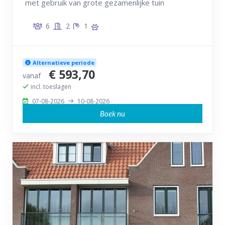
met gebruik van grote gezamenlijke tuin
6
2
1
Alternatieve periode
€ 593,70
vanaf
incl. toeslagen
07-08-2026
10-08-2026
Boek nu