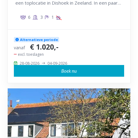
een toplocatie in Dishoek in Zeeland. In een paar
minuten loopt u over de duinen het strand op!
6
3
1
Alternatieve periode
€ 1.020,-
vanaf
excl. toeslagen
28-08-2026
04-09-2026
Boek nu