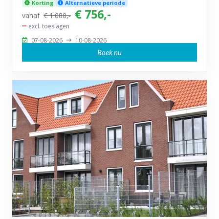
Korting
Alternatieve periode
€ 756,-
vanaf
€ 1.080,-
excl. toeslagen
07-08-2026
10-08-2026
Boek nu