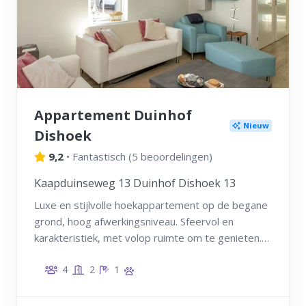
Appartement Duinhof
Nieuw
Dishoek
9,2
•
Fantastisch
(
5 beoordelingen
)
Kaapduinseweg 13 Duinhof Dishoek 13
Luxe en stijlvolle hoekappartement op de begane
grond, hoog afwerkingsniveau. Sfeervol en
karakteristiek, met volop ruimte om te genieten.
Op een prachtige locatie in Dishoek, direct bij de
4
2
1
duinovergang en slechts enkele minuten van
strand Dishoek! Ook uw huisdier is bij ons van
harte welkom!