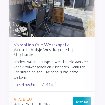
Vakantiehuisje Westkapelle
V
V
Vakantiehuisje Westkapelle bij
S
Stephanie
M
Modern vakantiehuisje in Westkapelle aan zee
v
voor 2 volwassenen en 2 kinderen. Genieten
v
van strand en zee! Uw hond is van harte
w
welkom!
m
2
max.
4 gasten
+/- 44 m
€ 738,60
Boek nu
26-08-2026
30-08-2026