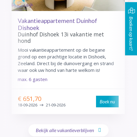
Boeken op kaart?
Vakantieappartement Duinhof
S
Dishoek
V
S
Duinhof Dishoek 13i vakantie met
le
hond
U
s
Mooi vakantieappartement op de begane
V
grond op een prachtige locatie in Dishoek,
N
Zeeland. Direct bij de duinovergang en strand
waar ook uw hond van harte welkom is!
m
max.
6 gasten
€ 651,70
Boek nu
18-09-2026
21-09-2026
Bekijk alle vakantieverblijven