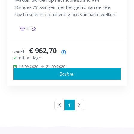
Wakker worden op het mooie strand van
Dishoek-/Vlissingen met het geluid van de zee.
Uw huisdier is op aanvraag ook van harte welkom.
5
€ 962,70
vanaf
Prijsoverzicht
incl. toeslagen
18-09-2026
21-09-2026
Boek nu
Vorige pagina
1
Volgende pagina