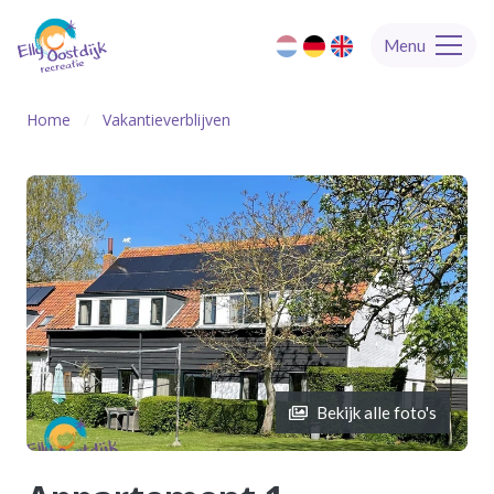
Menu
Home
Vakantieverblijven
Bekijk alle foto's