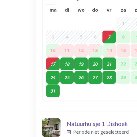
ma
di
wo
do
vr
za
1
3
4
5
6
8
7
10
11
12
13
14
15
22
17
18
19
20
21
29
24
25
26
27
28
31
Natuurhuisje 1 Dishoek
Periode niet geselecteerd