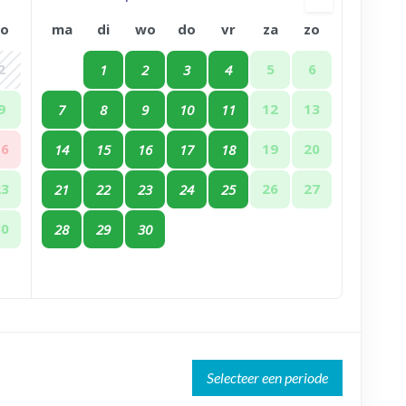
zo
ma
di
wo
do
vr
za
zo
2
5
6
1
2
3
4
9
12
13
7
8
9
10
11
16
19
20
14
15
16
17
18
23
26
27
21
22
23
24
25
30
28
29
30
Selecteer een periode