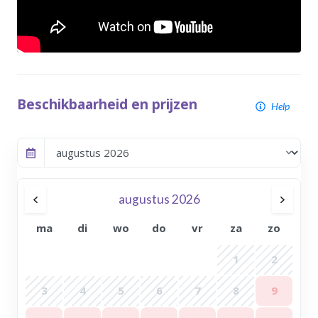
Beschikbaarheid en prijzen
Help
augustus 2026
ma
di
wo
do
vr
za
zo
1
2
3
4
5
6
7
8
9