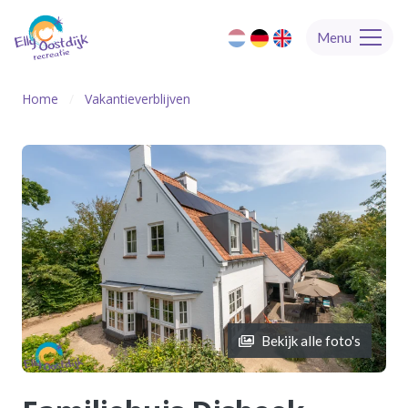
Menu
Home
Vakantieverblijven
Bekijk alle foto's