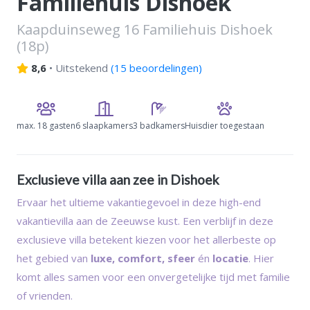
Familiehuis Dishoek
Kaapduinseweg 16 Familiehuis Dishoek
(18p)
8,6
•
Uitstekend
(
15 beoordelingen
)
max.
18 gasten
6 slaapkamers
3 badkamers
Huisdier toegestaan
Exclusieve villa aan zee in Dishoek
Ervaar het ultieme vakantiegevoel in deze high-end
vakantievilla aan de Zeeuwse kust. Een verblijf in deze
exclusieve villa betekent kiezen voor het allerbeste op
het gebied van
luxe, comfort, sfeer
én
locatie
. Hier
komt alles samen voor een onvergetelijke tijd met familie
of vrienden.