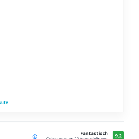
oute
Fantastisch
9,2
Gebaseerd op
29 beoordelingen