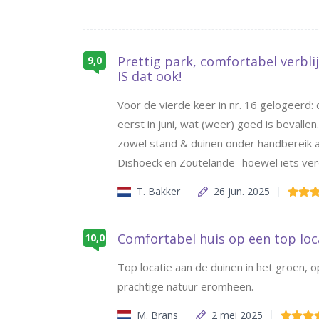
Prettig park, comfortabel verblij
9,0
IS dat ook!
Voor de vierde keer in nr. 16 gelogeerd: 
eerst in juni, wat (weer) goed is bevallen
zowel stand & duinen onder handbereik al
Dishoeck en Zoutelande- hoewel iets ve
T. Bakker
26 jun. 2025
Comfortabel huis op een top loc
10,0
Top locatie aan de duinen in het groen, 
prachtige natuur eromheen.
M. Brans
2 mei 2025