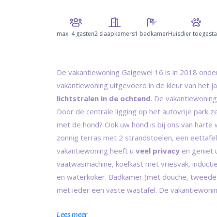
max.
4 gasten
2 slaapkamers
1 badkamer
Huisdier toegest
De vakantiewoning Galgewei 16 is in 2018 onder
vakantiewoning uitgevoerd in de kleur van het ja
lichtstralen in de ochtend
. De vakantiewoning
Door de centrale ligging op het autovrije park 
met de hond? Ook uw hond is bij ons van harte w
zonnig terras met 2 strandstoelen, een eettafel
vakantiewoning heeft u
veel privacy
en geniet u
vaatwasmachine, koelkast met vriesvak, induct
en waterkoker. Badkamer (met douche, tweede t
met ieder een vaste wastafel. De vakantiewon
Lees meer