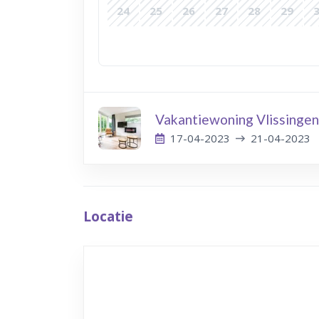
24
25
26
27
28
29
Vakantiewoning Vlissingen
17-04-2023
21-04-2023
Locatie