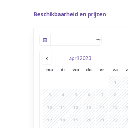
Beschikbaarheid en prijzen
april 2023
ma
di
wo
do
vr
za
1
3
4
5
6
7
8
10
11
12
13
14
15
17
18
19
20
21
22