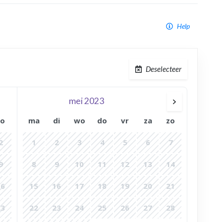
Help
Deselecteer
mei 2023
zo
ma
di
wo
do
vr
za
zo
2
1
2
3
4
5
6
7
9
8
9
10
11
12
13
14
16
15
16
17
18
19
20
21
23
22
23
24
25
26
27
28