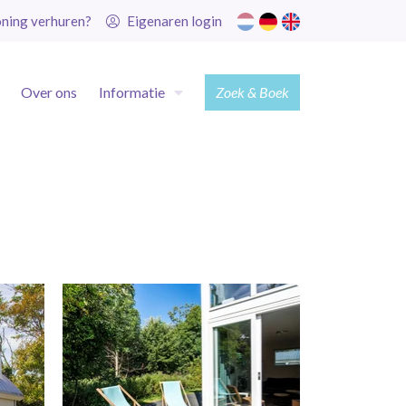
ning verhuren?
Eigenaren login
Over ons
Informatie
Zoek & Boek