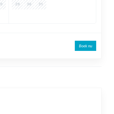
30
29
30
31
Boek nu