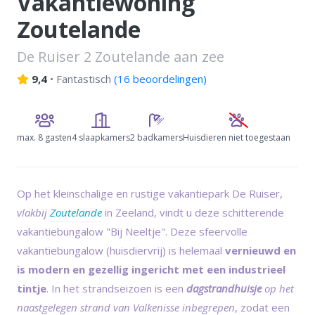
Vakantiewoning
Zoutelande
De Ruiser 2 Zoutelande aan zee
9,4
•
Fantastisch
(
16 beoordelingen
)
max.
8 gasten
4 slaapkamers
2 badkamers
Huisdieren niet toegestaan
Op het kleinschalige en rustige vakantiepark De Ruiser,
vlakbij
Zoutelande
in Zeeland, vindt u deze schitterende
vakantiebungalow "Bij Neeltje". Deze sfeervolle
vakantiebungalow (huisdiervrij) is helemaal
vernieuwd en
is modern en gezellig ingericht met een industrieel
tintje
. In het strandseizoen is een
dagstrandhuisje
op het
naastgelegen strand van Valkenisse inbegrepen
, zodat een