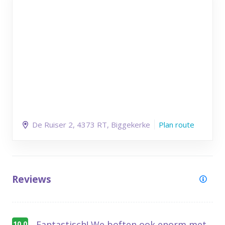
De Ruiser 2
, 4373 RT
, Biggekerke
Plan route
Reviews
Fantastisch! We boften ook enorm met
10,0